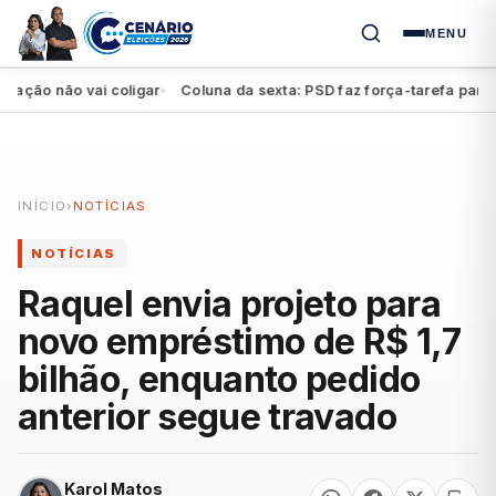
MENU
o não vai coligar
Coluna da sexta: PSD faz força-tarefa para impu
●
INÍCIO
›
NOTÍCIAS
NOTÍCIAS
Raquel envia projeto para
novo empréstimo de R$ 1,7
bilhão, enquanto pedido
anterior segue travado
Karol Matos