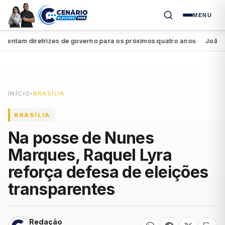
MENU
tam diretrizes de governo para os próximos quatro anos
João Camp
●
INÍCIO
›
BRASÍLIA
BRASÍLIA
Na posse de Nunes
Marques, Raquel Lyra
reforça defesa de eleições
transparentes
Redação