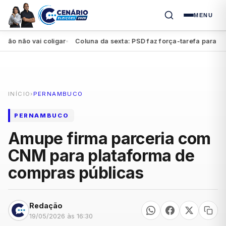
MENU
não vai coligar
Coluna da sexta: PSD faz força-tarefa para impulsi
●
INÍCIO
›
PERNAMBUCO
PERNAMBUCO
Amupe firma parceria com
CNM para plataforma de
compras públicas
Redação
19/05/2026 às 16:30