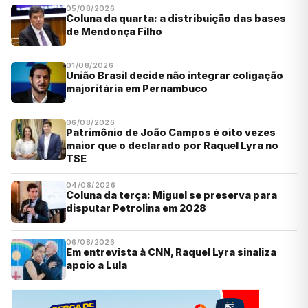
05/08/2026
Coluna da quarta: a distribuição das bases
de Mendonça Filho
01/08/2026
União Brasil decide não integrar coligação
majoritária em Pernambuco
06/08/2026
Patrimônio de João Campos é oito vezes
maior que o declarado por Raquel Lyra no
TSE
04/08/2026
Coluna da terça: Miguel se preserva para
disputar Petrolina em 2028
06/08/2026
Em entrevista à CNN, Raquel Lyra sinaliza
apoio a Lula