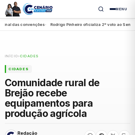
MENU
inal das convenções
Rodrigo Pinheiro oficializa 2º voto ao Senado e
●
INÍCIO
›
CIDADES
CIDADES
Comunidade rural de
Brejão recebe
equipamentos para
produção agrícola
Redação