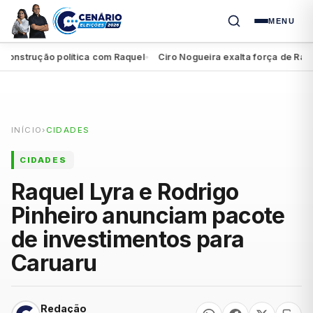
MENU
strução política com Raquel
Ciro Nogueira exalta força de Raquel
●
INÍCIO
›
CIDADES
CIDADES
Raquel Lyra e Rodrigo
Pinheiro anunciam pacote
de investimentos para
Caruaru
Redação