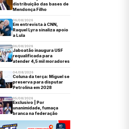
distribuição das bases de
Mendonça Filho
06/08/2026
Em entrevista à CNN,
Raquel Lyra sinaliza apoio
a Lula
06/08/2026
Jaboatão inaugura USF
requalificada para
atender 4,5 mil moradores
04/08/2026
Coluna da terça: Miguel se
preserva para disputar
Petrolina em 2028
05/08/2026
Exclusivo | Por
unanimidade, fumaça
branca na federação