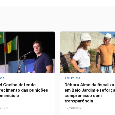
ICA
POLÍTICA
l Coelho defende
Débora Almeida fiscaliza
recimento das punições
em Belo Jardim e reforç
eminicídio
compromisso com
transparência
/2026
07/08/2026