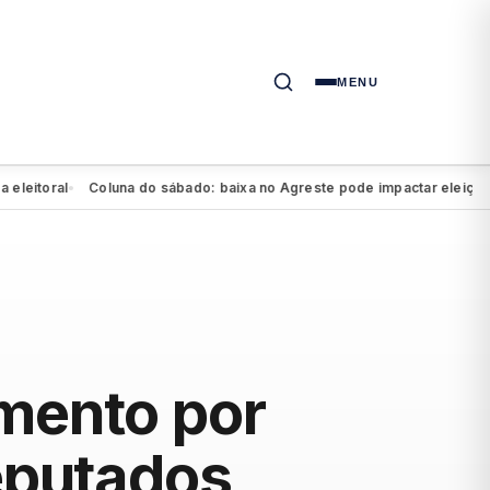
MENU
toral
Coluna do sábado: baixa no Agreste pode impactar eleição de M
●
imento por
eputados