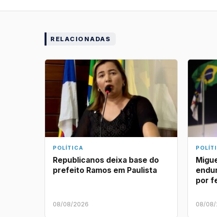
RELACIONADAS
POLÍTICA
POLÍT
Republicanos deixa base do
Migue
prefeito Ramos em Paulista
endu
por f
08/08/2026
08/08