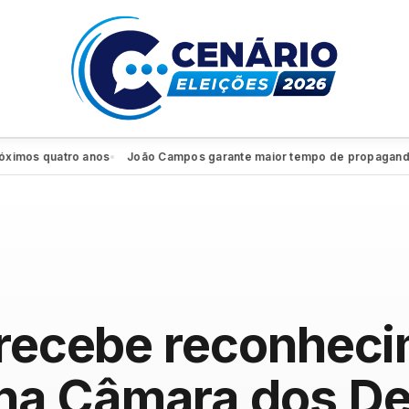
os quatro anos
João Campos garante maior tempo de propaganda elei
●
 recebe reconhec
na Câmara dos D