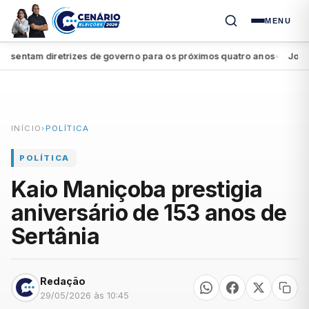
MENU
entam diretrizes de governo para os próximos quatro anos
João Ca
●
INÍCIO
›
POLÍTICA
POLÍTICA
Kaio Maniçoba prestigia
aniversário de 153 anos de
Sertânia
Redação
29/05/2026 às 10:45