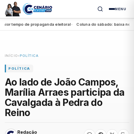
MENU
r tempo de propaganda eleitoral
Coluna do sábado: baixa no Agres
●
INÍCIO
›
POLÍTICA
POLÍTICA
Ao lado de João Campos,
Marília Arraes participa da
Cavalgada à Pedra do
Reino
Redação