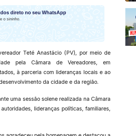
dos direto no seu WhatsApp
e o sininho.
ereador Teté Anastácio (PV), por meio de
idade pela Câmara de Vereadores, em
ados, à parceria com lideranças locais e ao
esenvolvimento da cidade e da região.
rante uma sessão solene realizada na Câmara
toridades, lideranças políticas, familiares,
tins agradeceu pela homenagem e destacou a