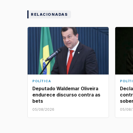
RELACIONADAS
POLÍTICA
POLÍT
Deputado Waldemar Oliveira
Decla
endurece discurso contra as
contr
bets
sober
05/08/2026
05/08