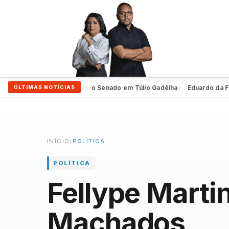
iro oficializa 2º voto ao Senado em Túlio Gadêlha
Eduardo da Fonte ev
ÚLTIMAS NOTÍCIAS
●
INÍCIO
›
POLÍTICA
POLÍTICA
Fellype Martin
Machados