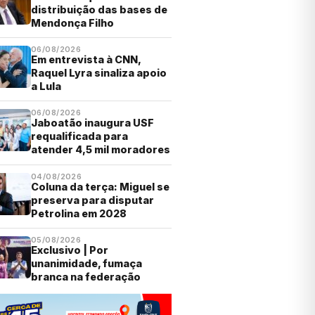
distribuição das bases de
Mendonça Filho
06/08/2026
Em entrevista à CNN,
Raquel Lyra sinaliza apoio
a Lula
06/08/2026
Jaboatão inaugura USF
requalificada para
atender 4,5 mil moradores
04/08/2026
Coluna da terça: Miguel se
preserva para disputar
Petrolina em 2028
05/08/2026
Exclusivo | Por
unanimidade, fumaça
branca na federação