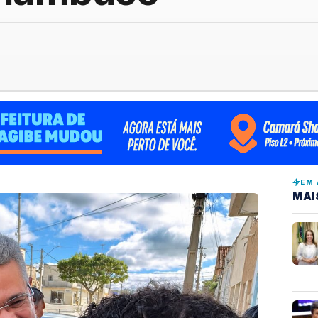
EM 
MAI