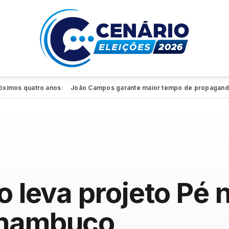
os quatro anos
João Campos garante maior tempo de propaganda elei
●
o leva projeto Pé 
rnambuco