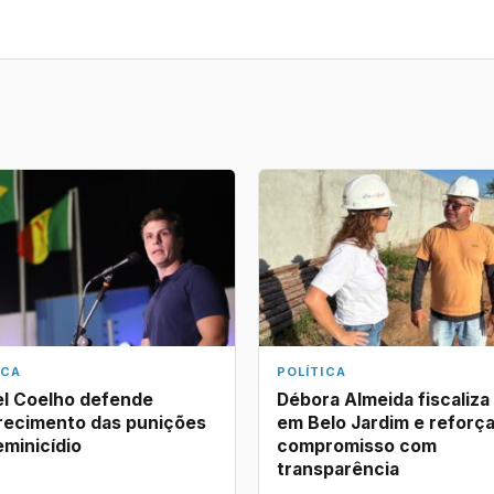
ICA
POLÍTICA
l Coelho defende
Débora Almeida fiscaliza
recimento das punições
em Belo Jardim e reforç
eminicídio
compromisso com
transparência