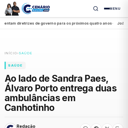
MENU
ntam diretrizes de governo para os próximos quatro anos
João Camp
●
INÍCIO
›
SAÚDE
SAÚDE
Ao lado de Sandra Paes,
Álvaro Porto entrega duas
ambulâncias em
Canhotinho
Redação