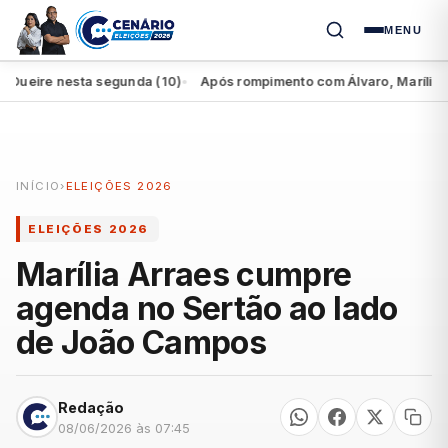
MENU
ire nesta segunda (10)
Após rompimento com Álvaro, Marília perde
●
INÍCIO
›
ELEIÇÕES 2026
ELEIÇÕES 2026
Marília Arraes cumpre
agenda no Sertão ao lado
de João Campos
Redação
08/06/2026 às 07:45