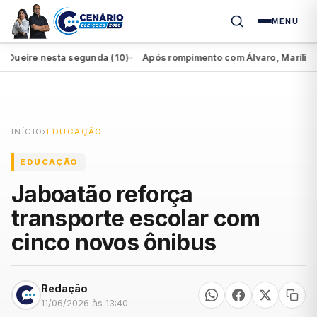
MENU
ire nesta segunda (10)
Após rompimento com Álvaro, Marília perde
●
INÍCIO
›
EDUCAÇÃO
EDUCAÇÃO
Jaboatão reforça
transporte escolar com
cinco novos ônibus
Redação
11/06/2026 às 13:40