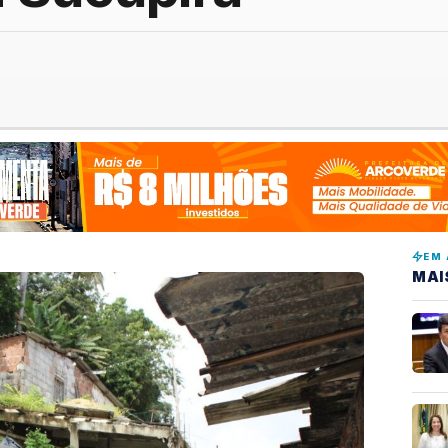
EM 
MAI