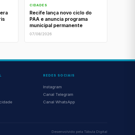
CIDADES
lera
Recife lança novo ciclo do
ris
PAA e anuncia programa
municipal permanente
07/08/2026
L
REDES SOCIAIS
Instagram
Canal Telegram
acidade
Canal WhatsApp
Desenvolvido pela
Tábula Digital