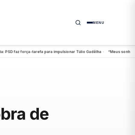
MENU
faz força-tarefa para impulsionar Túlio Gadêlha
“Meus sonhos continu
●
obra de