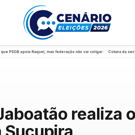
SDB apoia Raquel, mas federação não vai coligar
Coluna da sexta: PSD 
●
Jaboatão realiza 
 Sucupira