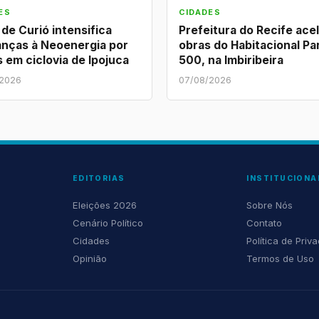
ES
CIDADES
 de Curió intensifica
Prefeitura do Recife ace
nças à Neoenergia por
obras do Habitacional Pa
 em ciclovia de Ipojuca
500, na Imbiribeira
/2026
07/08/2026
EDITORIAS
INSTITUCIONA
Eleições 2026
Sobre Nós
Cenário Político
Contato
Cidades
Política de Priv
Opinião
Termos de Uso