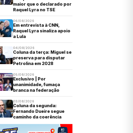
maior que o declarado por
Raquel Lyra no TSE
06/08/2026
Em entrevista à CNN,
Raquel Lyra sinaliza apoio
a Lula
04/08/2026
Coluna da terça: Miguel se
preserva para disputar
Petrolina em 2028
05/08/2026
Exclusivo | Por
unanimidade, fumaça
branca na federação
03/08/2026
Coluna da segunda:
Fernando Dueire segue
caminho da coerência