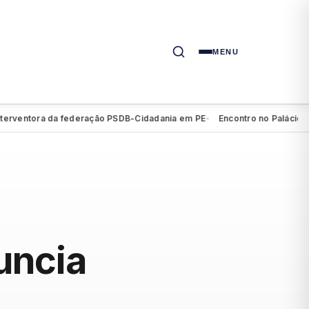
MENU
tora da federação PSDB-Cidadania em PE
Encontro no Palácio do Camp
●
uncia