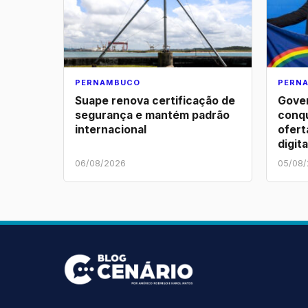
PERNAMBUCO
PERN
Suape renova certificação de
Gove
segurança e mantém padrão
conqu
internacional
ofert
digit
06/08/2026
05/08