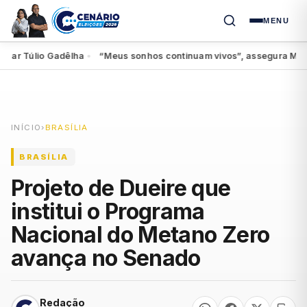
MENU
 Túlio Gadêlha
“Meus sonhos continuam vivos”, assegura Miguel ao
●
INÍCIO
›
BRASÍLIA
BRASÍLIA
Projeto de Dueire que
institui o Programa
Nacional do Metano Zero
avança no Senado
Redação