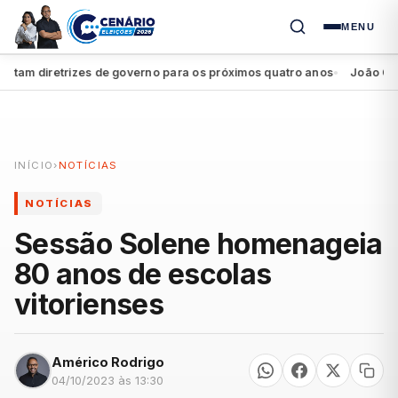
MENU
 diretrizes de governo para os próximos quatro anos
João Campos 
●
INÍCIO
›
NOTÍCIAS
NOTÍCIAS
Sessão Solene homenageia
80 anos de escolas
vitorienses
Américo Rodrigo
04/10/2023 às 13:30