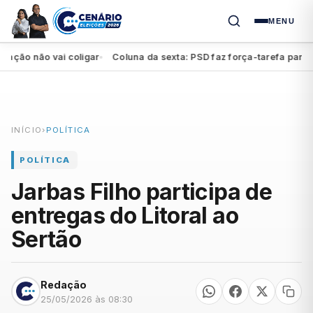
MENU
o não vai coligar
Coluna da sexta: PSD faz força-tarefa para impu
●
INÍCIO
›
POLÍTICA
POLÍTICA
Jarbas Filho participa de
entregas do Litoral ao
Sertão
Redação
25/05/2026 às 08:30