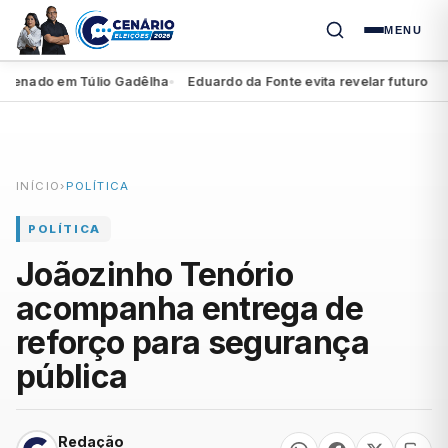
MENU
enado em Túlio Gadêlha
Eduardo da Fonte evita revelar futuro de Mi
●
INÍCIO
›
POLÍTICA
POLÍTICA
Joãozinho Tenório
acompanha entrega de
reforço para segurança
pública
Redação